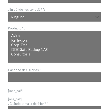
¿En dónde nos conoció? *:
Producto * :
Cantidad de Usuarios *:
[/one_half]
[one_half]
¿Cuándo toma la decisión? * :