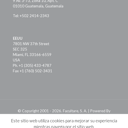
9 Av. 3-73, Zona 10, Apt. C
01010 Guatemala, Guatemala
Tel: +502 2414-2343
EEUU
7801 NW 37th Street
SEC 325
Miami, FL 33166-6559
USA
Ph. +1 (305) 433-4787
Fax +1 (760) 502-3431
© Copyright 2001 -
2026. Facultare, S. A. | Powered By
TruePresence
Este sitio web utiliza cookies para mejorar su experiencia
Privacy Agreement
Term of Use
Sitemap
mientras navega por el sitio web.